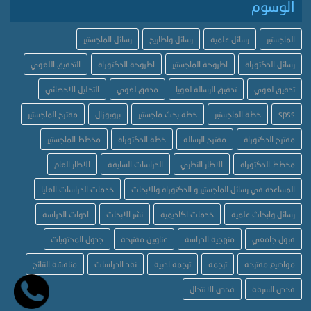
الوسوم
الماجستير
رسائل علمية
رسائل واطاريح
رسائل الماجستير
رسائل الدكتوراة
اطروحة الماجستير
اطروحة الدكتوراة
التدقيق اللغوي
تدقيق لغوي
تدقيق الرسالة لغويا
مدقق لغوي
التحليل الاحصائي
spss
خطة الماجستير
خطة بحث ماجستير
بروبوزال
مقترح الماجستير
مقترح الدكتوراة
مقترح الرسالة
خطة الدكتوراة
مخطط الماجستير
مخطط الدكتوراة
الاطار النظري
الدراسات السابقة
الاطار العام
المساعدة في رسائل الماجستير و الدكتوراة والابحاث
خدمات الدراسات العليا
رسائل وابحاث علمية
خدمات اكاديمية
نشر الابحاث
ادوات الدراسة
قبول جامعي
منهجية الدراسة
عناوين مقترحة
جدول المحتويات
مواضيع مقترحة
ترجمة
ترجمة ادبية
نقد الدراسات
مناقشة النتائج
فحص السرقة
فحص الانتحال