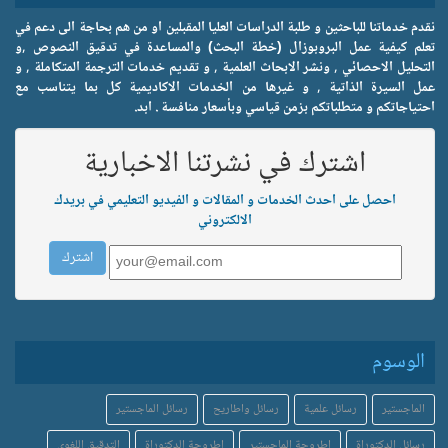
نقدم خدماتنا للباحثين و طلبة الدراسات العليا المقبلين او من هم بحاجة الى دعم في
تعلم كيفية عمل البروبوزال (خطة البحث) والمساعدة في تدقيق النصوص ,و
التحليل الاحصائي , ونشر الابحاث العلمية , و تقديم خدمات الترجمة المتكاملة , و
عمل السيرة الذاتية , و غيرها من الخدمات الاكاديمية كل بما يتناسب مع
احتياجاتكم و متطلباتكم بزمن قياسي وبأسعار منافسة . ابد.
اشترك في نشرتنا الاخبارية
احصل على احدث الخدمات و المقالات و الفيديو التعليمي في بريدك
الالكتروني
الوسوم
الماجستير
رسائل علمية
رسائل واطاريح
رسائل الماجستير
رسائل الدكتوراة
اطروحة الماجستير
اطروحة الدكتوراة
التدقيق اللغوي