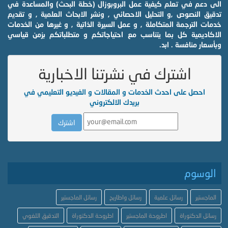
الى دعم في تعلم كيفية عمل البروبوزال (خطة البحث) والمساعدة في
تدقيق النصوص ,و التحليل الاحصائي , ونشر الابحاث العلمية , و تقديم
خدمات الترجمة المتكاملة , و عمل السيرة الذاتية , و غيرها من الخدمات
الاكاديمية كل بما يتناسب مع احتياجاتكم و متطلباتكم بزمن قياسي
وبأسعار منافسة . ابد.
اشترك في نشرتنا الاخبارية
احصل على احدث الخدمات و المقالات و الفيديو التعليمي في
بريدك الالكتروني
الوسوم
الماجستير
رسائل علمية
رسائل واطاريح
رسائل الماجستير
رسائل الدكتوراة
اطروحة الماجستير
اطروحة الدكتوراة
التدقيق اللغوي