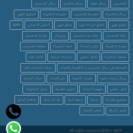
الماجستير
رسائل علمية
رسائل واطاريح
رسائل الماجستير
رسائل الدكتوراة
اطروحة الماجستير
اطروحة الدكتوراة
التدقيق اللغوي
تدقيق لغوي
تدقيق الرسالة لغويا
مدقق لغوي
التحليل الاحصائي
spss
خطة الماجستير
خطة بحث ماجستير
بروبوزال
مقترح الماجستير
مقترح الدكتوراة
مقترح الرسالة
خطة الدكتوراة
مخطط الماجستير
مخطط الدكتوراة
الاطار النظري
الدراسات السابقة
الاطار العام
المساعدة في رسائل الماجستير و الدكتوراة والابحاث
خدمات الدراسات العليا
رسائل وابحاث علمية
خدمات اكاديمية
نشر الابحاث
ادوات الدراسة
قبول جامعي
منهجية الدراسة
عناوين مقترحة
جدول المحتويات
مواضيع مقترحة
ترجمة
ترجمة ادبية
نقد الدراسات
مناقشة النتائج
فحص السرقة
فحص الانتحال
All rights reserved BTS © 2017