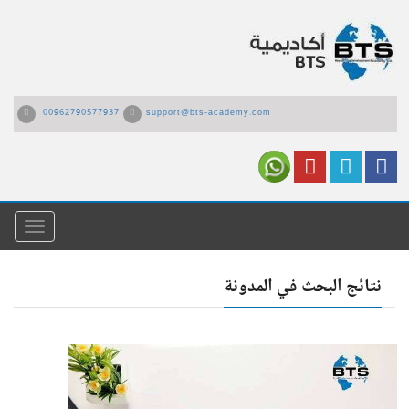
00962790577937
support@bts-academy.com
القائمة
نتائج البحث في المدونة