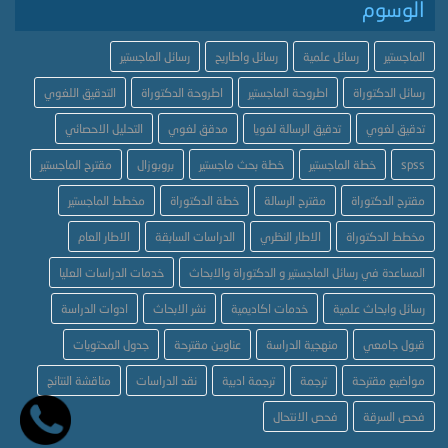
الوسوم
الماجستير
رسائل علمية
رسائل واطاريح
رسائل الماجستير
رسائل الدكتوراة
اطروحة الماجستير
اطروحة الدكتوراة
التدقيق اللغوي
تدقيق لغوي
تدقيق الرسالة لغويا
مدقق لغوي
التحليل الاحصائي
spss
خطة الماجستير
خطة بحث ماجستير
بروبوزال
مقترح الماجستير
مقترح الدكتوراة
مقترح الرسالة
خطة الدكتوراة
مخطط الماجستير
مخطط الدكتوراة
الاطار النظري
الدراسات السابقة
الاطار العام
المساعدة في رسائل الماجستير و الدكتوراة والابحاث
خدمات الدراسات العليا
رسائل وابحاث علمية
خدمات اكاديمية
نشر الابحاث
ادوات الدراسة
قبول جامعي
منهجية الدراسة
عناوين مقترحة
جدول المحتويات
مواضيع مقترحة
ترجمة
ترجمة ادبية
نقد الدراسات
مناقشة النتائج
فحص السرقة
فحص الانتحال