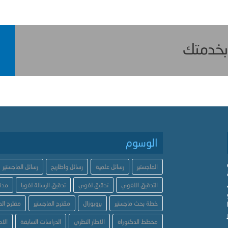
 بخدمتك
الوسوم
الماجستير
رسائل علمية
رسائل واطاريح
رسائل الماجستير
التدقيق اللغوي
تدقيق لغوي
تدقيق الرسالة لغويا
مدق
خطة بحث ماجستير
بروبوزال
مقترح الماجستير
مقترح الد
مخطط الدكتوراة
الاطار النظري
الدراسات السابقة
الاط