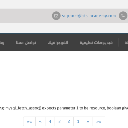
support@bts-academy.com
ة
فيديوهات تعليمية
انفوجرافيك
تواصل معنا
وظ
ng
: mysql_fetch_assoc() expects parameter 1 to be resource, boolean giv
»»
»
4
3
2
1
«
««