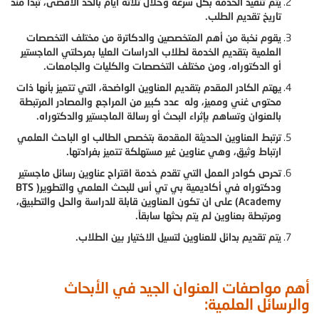
يتم تنفيذ الخدمة بكل سرعة وخلال ثلاثة أيام بالحد الأقصى، تبدأ منذ
تاريخ تقديم الطلب.
يقوم نخبة من أهم المتخصصين والدكاترة من مختلف التخصصات
العلمية بتقديم الخدمة لطلاب الدراسات العليا بمرحلتي الماجستير
أو الدكتوراه، ومن مختلف التخصصات والكليات والجامعات.
يهتم الكادر المقدم بتقديم العناوين الواضحة، التي تتميز بأنها ذات
محتوى غني ومميز، وله عدد كبير من المراجع والمصادر المرتبطة
بالعنوان وتساهم بإثراء البحث أو رسالة الماجستير والدكتوراه.
ترتبط العناوين الحديثة المقدمة بتخصص الطالب او الباحث العلمي
ارتباط وثيق، وهي عناوين غير مستهلكة تتميز بفرادتها.
تحرص كوادر العمل التي تقدم خدمة اقتراح عناوين رسائل ماجستير
ودكتوراه في أكاديمية بي تي أس للبحث العلمي والتطوير( BTS
Academy) على ان تكون العناوين قابلة للدراسة والحل والتطبيق،
ومرتبطة بعناوين لم يتم بحثها سابقاً.
يتم تقديم بدائل للعناوين لتسيل الاختيار بين الطلاب.
أهم مواصفات العنوان الجيد في الأبحاث
والرسائل العلمية: