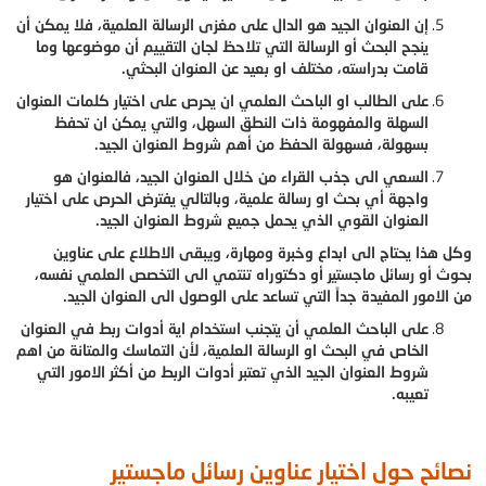
إن العنوان الجيد هو الدال على مغزى الرسالة العلمية، فلا يمكن أن
ينجح البحث أو الرسالة التي تلاحظ لجان التقييم أن موضوعها وما
قامت بدراسته، مختلف او بعيد عن العنوان البحثي.
على الطالب او الباحث العلمي ان يحرص على اختيار كلمات العنوان
السهلة والمفهومة ذات النطق السهل، والتي يمكن ان تحفظ
بسهولة، فسهولة الحفظ من أهم شروط العنوان الجيد.
السعي الى جذب القراء من خلال العنوان الجيد، فالعنوان هو
واجهة أي بحث او رسالة علمية، وبالتالي يفترض الحرص على اختيار
العنوان القوي الذي يحمل جميع شروط العنوان الجيد.
وكل هذا يحتاج الى ابداع وخبرة ومهارة، ويبقى الاطلاع على عناوين
بحوث أو رسائل ماجستير أو دكتوراه تنتمي الى التخصص العلمي نفسه،
من الامور المفيدة جداً التي تساعد على الوصول الى العنوان الجيد.
على الباحث العلمي أن يتجنب استخدام اية أدوات ربط في العنوان
الخاص في البحث او الرسالة العلمية، لأن التماسك والمتانة من اهم
شروط العنوان الجيد الذي تعتبر أدوات الربط من أكثر الامور التي
تعيبه.
نصائح حول اختيار عناوين رسائل ماجستير