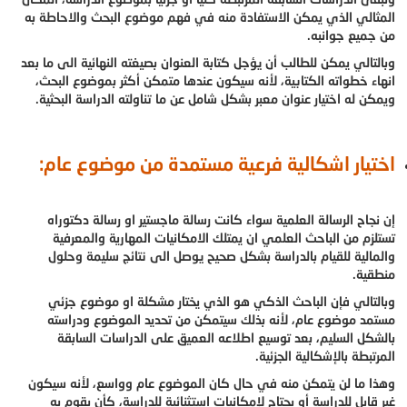
المثالي الذي يمكن الاستفادة منه في فهم موضوع البحث والاحاطة به
من جميع جوانبه.
وبالتالي يمكن للطالب أن يؤجل كتابة العنوان بصيغته النهائية الى ما بعد
انهاء خطواته الكتابية، لأنه سيكون عندها متمكن أكثر بموضوع البحث،
ويمكن له اختيار عنوان معبر بشكل شامل عن ما تناولته الدراسة البحثية.
اختيار اشكالية فرعية مستمدة من موضوع عام:
إن نجاح الرسالة العلمية سواء كانت رسالة ماجستير او رسالة دكتوراه
تستلزم من الباحث العلمي ان يمتلك الامكانيات المهارية والمعرفية
والمالية للقيام بالدراسة بشكل صحيح يوصل الى نتائج سليمة وحلول
منطقية.
وبالتالي فإن الباحث الذكي هو الذي يختار مشكلة او موضوع جزئي
مستمد موضوع عام، لأنه بذلك سيتمكن من تحديد الموضوع ودراسته
بالشكل السليم، بعد توسيع اطلاعه العميق على الدراسات السابقة
المرتبطة بالإشكالية الجزئية.
وهذا ما لن يتمكن منه في حال كان الموضوع عام وواسع، لأنه سيكون
غير قابل للدراسة أو يحتاج لإمكانيات استثنائية للدراسة، كأن يقوم به