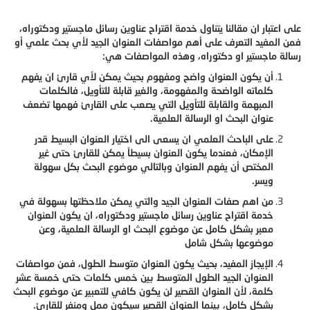
على اعتبار ان مقالنا يتناول خدمة اقتراح عناوين رسائل ماجستير ودكتوراه،
فمن المفيد التعرف على أهم مواصفات العنوان الجيد لأي بحث علمي أو
رسالة ماجستير او دكتوراه، وهذه المواصفات هي:
أن يكون العنوان واضح ومفهوم بحيث يمكن لأي قارئ ان يفهم
كلماته الواضحة والمفهومة، والغير قابلة للتأويل، فالكلمات
المبهمة والقابلة للتأويل التي يصعب على القارئ فهمها تضعف
عنوان البحث او الرسالة العلمية.
على الباحث العلمي ان يسعى الى اختيار العنوان البسيط قدر
الإمكان، فعندما يكون العنوان بسيطاً يمكن للقارئ حتى غير
المختص أن يفهم العنوان وبالتالي موضوع البحث بكل سهولة
ويسر.
من اهم صفات العنوان الجيد والتي يمكن ملاحظتها بسهولة في
خدمة اقتراح عناوين رسائل ماجستير ودكتوراه، ان يكون العنوان
معبر بشكل كامل عن موضوع البحث او الرسالة العلمية، وعن
موضوعها بشكل شامل
الإيجاز المفيد، بحيث يكون العنوان متوسط الطول، فمن مواصفات
العنوان الجيد الطول المتوسط بين خمس كلمات حتى خمسة عشر
كلمة، لأن العنوان القصير لن يكون كافي للتعبير عن موضوع البحث
بشكل كامل، بينما العنوان القصير سيكون ممل ومنفر للقارئ.