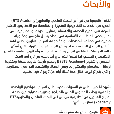
والأبحاث
تُقدّم أكاديمية بي تي أس للبحث العلمي والتطوير( BTS Academy)
العديد من الخدمات الأكاديمية المتميزة والمُتقدمة مع الأخذ بعين الاعتبار
السرعة في تقديم الخدمة، والاهتمام بمعايير الجودة، والاحترافية التي
تعتبر إحدى المتطلبات الأساسية في إعداد رسائل ماجستير ودكتوراه
متميزة في مختلف التخصصات، وتعدّ مهمة اقتراح العناوين إحدى أهم
وأولى المراحل الخاصة بإعداد رسائل الماجستير والدكتوراه التي تُمكّن
طلبة الدراسات العليا من إتمام رسائلهم الجامعية وأبحاثهم العلمية بالشكل
الأكاديمي الصحيح، لذا نضمن لكم في أكاديمية بي تي أس للبحث
العلمي والتطوير (BTS Academy) تزويدكم بأربعة عناوين حديثة ومتفرّدة
لرسائل الماجستير والدكتوراه، وفي المجال والتخصص الدراسي المطلوب،
والتي يتم توفيرها خلال مدة ثلاثة أيام من تاريخ تأكيد الطلب.
تشهد لنا خبرتنا على مر السنوات بقدرتنا على اقتراح المواضيع الواضحة
والمميزة وذات المحتوى الغني بالمراجع،وبصورة تفصيلية فإن خدمة
اقتراح العناوين من أكاديمية بي تي أس للبحث العلمي والتطوير(BTS
Academy) تمتاز بما يأتي:
​ عناوين رسائل ماجستير حديثة.