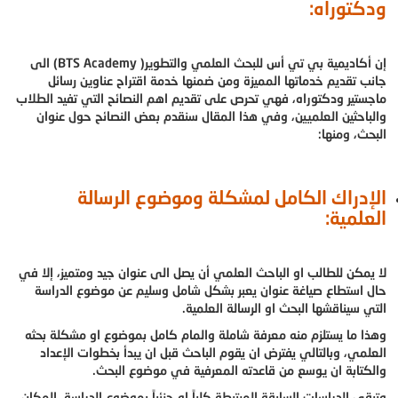
ودكتوراه:
إن أكاديمية بي تي أس للبحث العلمي والتطوير( BTS Academy) الى
جانب تقديم خدماتها المميزة ومن ضمنها خدمة اقتراح عناوين رسائل
ماجستير ودكتوراه، فهي تحرص على تقديم اهم النصائح التي تفيد الطلاب
والباحثين العلميين، وفي هذا المقال سنقدم بعض النصائح حول عنوان
البحث، ومنها:
الإدراك الكامل لمشكلة وموضوع الرسالة
العلمية:
لا يمكن للطالب او الباحث العلمي أن يصل الى عنوان جيد ومتميز، إلا في
حال استطاع صياغة عنوان يعبر بشكل شامل وسليم عن موضوع الدراسة
التي سيناقشها البحث او الرسالة العلمية.
وهذا ما يستلزم منه معرفة شاملة والمام كامل بموضوع او مشكلة بحثه
العلمي، وبالتالي يفترض ان يقوم الباحث قبل ان يبدأ بخطوات الإعداد
والكتابة ان يوسع من قاعدته المعرفية في موضوع البحث.
وتبقى الدراسات السابقة المرتبطة كلياً او جزئياً بموضوع الدراسة، المكان