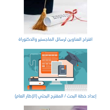
اقتراح العناوين لرسائل الماجستير والدكتوراة
إعداد خطة البحث / المقترح البحثي (الإطار العام)