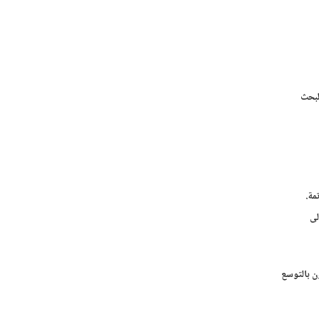
لبحث
مة.
لى
ن بالتوسع