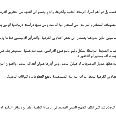
قط، بل هو أهم أجزاء الرسالة العلمية وأكبرها، والذي يقسم الى العديد من العناوين الفرع
لومات المصادر والمراجع التي استعان بها الباحث وبنى عليها دراسته لارتباطها الوثيق 
سيين الذين بدورهما يقسمان الى بعض العناوين الفرعية، والجزأين الرئيسيين هما ما يرت
راسات الحديثة المرتبطة بشكل وثيق بالموضوع الدراسي، حيث تتم عملية التلخيص بناءً على
ث الماجستير او الدكتوراه.
 يلاحظها جدول المحتويات او هيكل البحث، ومن أبرزها عنوان أهداف البحث، والعنوان المر
لعناوين الفرعية تلحظ أدوات الدراسة المستخدمة بجمع المعلومات والبيانات البحثية.
، تلك التي تظهر المنهج العلمي المعتمد في الرسالة العلمية، علماً أن رسائل الدكتوراه غا