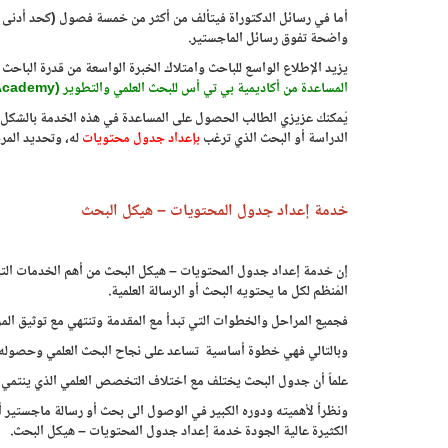
أما في رسائل الدكتوراة فيتألف من أكثر من خمسة فصول (كحد أدنى 
واضحة تفوق رسائل الماجستير.
يزيد الإطلاع الواسع للباحث وامتلاك الخبرة الواسعة من قدرة الباحث
المساعدة من أكاديمية بي تي أس للبحث العلمي والتطوير (
Academy
يُمكنك عزيزي الطالب الحصول على المساعدة في هذه الخدمة بالشكل ال
الدراسة أو البحث الذي ترغب
بإعداد جدول محتويات
له، وتحديد المرح
خدمة إعداد جدول المحتويات – هيكل البحث
إن خدمة إعداد جدول المحتويات – هيكل البحث من أهم الخدمات التي ي
المُنظم لكل ما يحتويه البحث أو الرسالة العلمية.
فجميع المراحل والخطوات التي تبدأ مع المقدمة وتنتهي مع توثيق الم
وبالتالي فهي خطوة أساسية تساعد على نجاح البحث العلمي وحصوله على
علماً أن جدول البحث يختلف مع اختلاف التخصص العلمي الذي ينتمي الي
ونظراً لأهميته ودوره الكبير في الوصول الى بحث أو رسالة ماجستير أو
الكثيرة عالية الجودة خدمة إعداد جدول المحتويات – هيكل البحث.