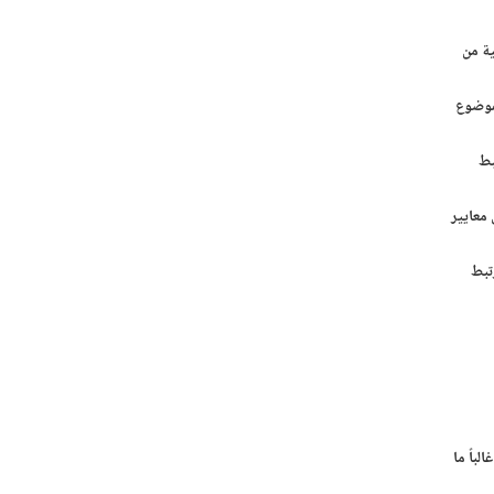
ية من
بموضوع
بط
 معايير
تبط
لباً ما