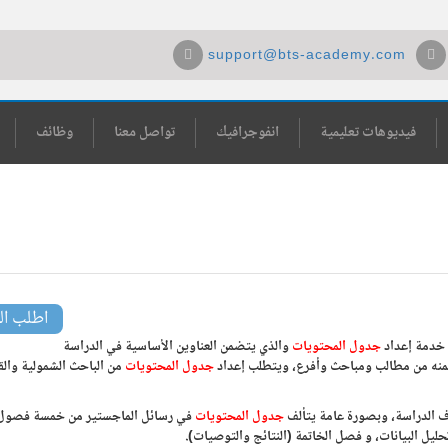
support@bts-academy.com
فيديوهات تعليمية
انفوجرافيك
تواصل معنا
وظائف
إعداد جدول المحتويات (هي
اطلب ال
 خدمة إعداد
جدول المحتويات
والذي يتضمن العناوين الأساسية في الدراسة
تضمنه من مطالب ومباحث وأفرع، ويتطلب إعداد
جدول المحتويات
من الباحث الشمولية والق
 الدراسة، وبصورة عامة يتألف
جدول المحتويات
في رسائل الماجستير من خمسة فصول
ليل البيانات، و فصل الخاتمة (النتائج والتوصيات).