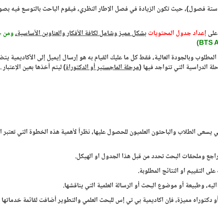
ستة فصول)، حيث تكون الزيادة في فصل الإطار النظري، فيقوم الباحث بالتوسع فيه بصو
 على
إعداد جدول المحتويات
بشكل مميز وشامل لكافة الأفكار والعناوين الأساسية،
ومن خ
)
BTS 
مطلوب وبالجودة العالية، فقط كل ما عليك القيام به هو إرسال إيميل إلى الأكاديمية يت
لة الدراسية التي تتواجد فيها (
مرحلة الماجستير أو الدكتوراة
) ليتم أخذها بعين الإعتبار .
سعى الطلاب والباحثون العلميون للحصول عليها، نظراً لأهمية هذه الخطوة التي تعتبر ا
راجع وملحقات البحث تحدد من قبل هذا الجدول او الهيكل.
 التقييم او النتائج المطلوبة.
ه، وطبيعة أو موضوع البحث أو الرسالة العلمية التي يناقشها.
 دكتوراه مميزة، فإن اكاديمية بي تي إس للبحث العلمي والتطوير أضافت لقائمة خدماتها ا