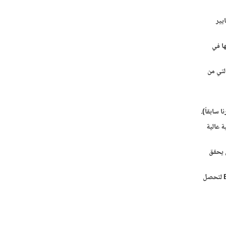
ايير
ها في
لتي من
 سابقاً).
 عالية
 يحقق
هل تحتاج عزيزي الطالب لأي خدمة أو مساعدة في دراستك الأكاديمية، بما فيها الخدمة على إعداد هيكل البحث، لا تتردد وسارع بالتواصل مع BTS Academy لتحصل