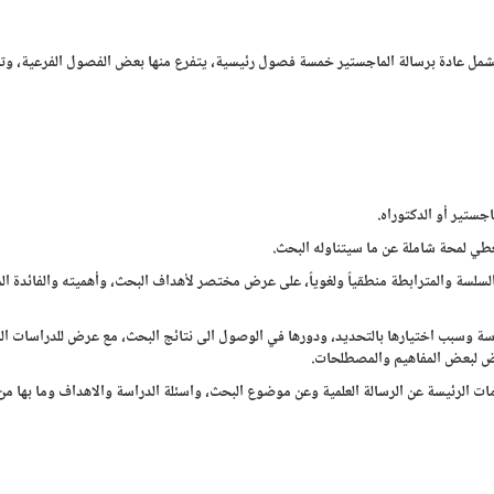
خدمة إعداد جدول المحتويات – هيكل البحث في أكاديمية BTS تشمل عادة برسالة الماجستير خمسة فصول رئيسية، يتفرع منها بعض الفصول الفرعية،
جستير أو الدكتوراه.
 لمحة شاملة عن ما سيتناوله البحث.
السلسة والمترابطة منطقياً ولغوياً، على عرض مختصر لأهداف البحث، وأهميته والفائدة ال
راسة وسبب اختيارها بالتحديد، ودورها في الوصول الى نتائج البحث، مع عرض للدراسات ال
رض لبعض المفاهيم والمصطلحات.
ومات الرئيسة عن الرسالة العلمية وعن موضوع البحث، واسئلة الدراسة والاهداف وما بها من