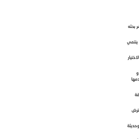
 بحثه
 ينتمي
ختيار
و
مها
قة
ترض
وحديثة