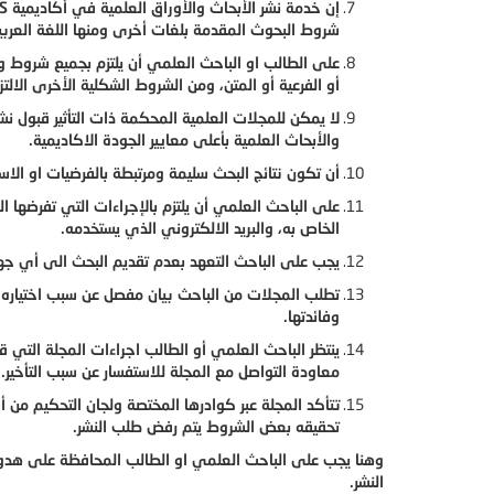
شروط البحوث المقدمة بلغات أخرى ومنها اللغة العربي
على الطالب او الباحث العلمي أن يلتزم بجميع شروط وقو
أو الفرعية أو المتن، ومن الشروط الشكلية الأخرى الال
لا يمكن للمجلات العلمية المحكمة ذات التأثير قبول ن
والأبحاث العلمية بأعلى معايير الجودة الاكاديمية.
أن تكون نتائج البحث سليمة ومرتبطة بالفرضيات او الاس
على الباحث العلمي أن يلتزم بالإجراءات التي تفرضها 
الخاص به، والبريد الالكتروني الذي يستخدمه.
يجب على الباحث التعهد بعدم تقديم البحث الى أي جه
تطلب المجلات من الباحث بيان مفصل عن سبب اختياره ا
وفائدتها.
ينتظر الباحث العلمي أو الطالب اجراءات المجلة التي 
معاودة التواصل مع المجلة للاستفسار عن سبب التأخير.
تتأكد المجلة عبر كوادرها المختصة ولجان التحكيم من أح
تحقيقه بعض الشروط يتم رفض طلب النشر.
وهنا يجب على الباحث العلمي او الطالب المحافظة على هدوئ
النشر.