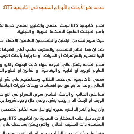
خدمة نشر الأبحاث والأوراق العلمية في اكاديمية BTS:
تقدم اكاديمية BTS للبحث العلمي والتطوير العلمي
بأهم المجلات العلمية المحكمة العربية او الأجنبية.
حيث يقوم نخبة من الباحثين والمتخصصين العلميين الأكفاء أصحا
كما ان هذا الكادر المتخصص والمحترف صاحب أعلى الشهادات الع
اليها للتقديم بالمؤتمرات أو الندوات، أو ما يرتبط بأبحاث الترقية
تقدم الخدمة بشكل عالي الجودة سواء كانت البحوث والاوراق الع
العلوم التربوية أو الطبية او الهندسية، او القانون او العلوم ا
تسعى الأكاديمية الى خدمة الطلاب ومساعدتهم على نشر البح
العالي، وهذا ما يتوافق مع اهتمامات ورغبات كبريات الجامع
الورقة أو البحث الذي يرغب بنشره، وفي حال وجود شروط يرغب 
ولن يحتاج الامر إلا لفترة قصيرة ليتواصل معه الكادر المتخصص
لا تتردد
المعتمدة ذات التصنيف العالي، والتي يمكن مساعدتك على ال
وهذا ما يمكن أن يحقق للطالب جميع الفوائد التي يسعى اليه