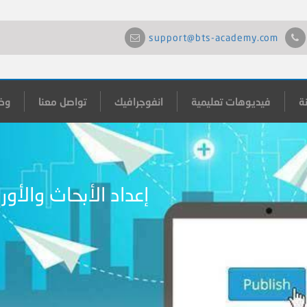
support@bts-academy.com
ة
فيديوهات تعليمية
انفوجرافيك
تواصل معنا
وظ
إعداد الأبحاث والأور