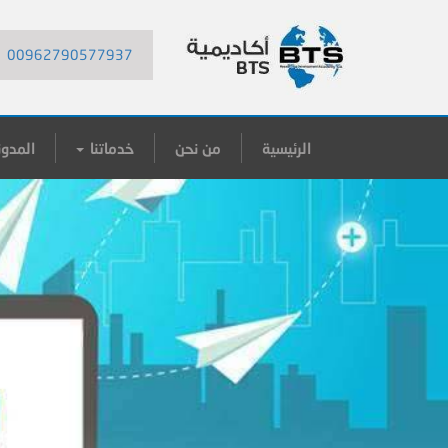
00962790577937
الرئيسية
من نحن
خدماتنا
المدون