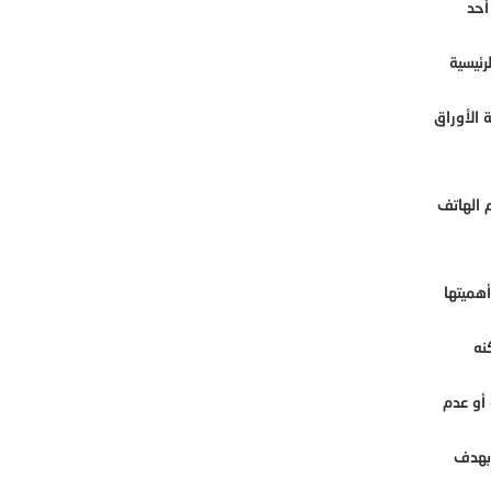
ون أحد
رئيسية
 الأوراق
 الهاتف
هميتها
نه
 أو عدم
 بهدف