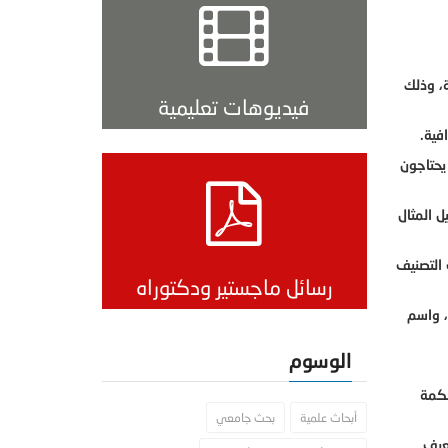
ية، وذلك
فيديوهات تعليمية
فية.
يحتاجون
ل المثال
 التصنيف
رسائل ماجستير ودكتوراه
ه العلمي، واسم
الوسوم
المحكمة
أبحاث علمية
بحث جامعي
عرف