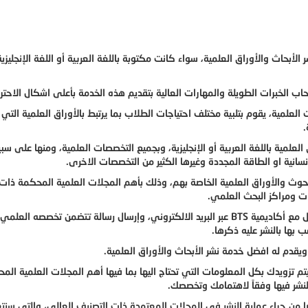
 خدمة نشر الأبحاث والأوراق العلمية، سواء كانت مكتوبة باللغة العربية أو اللغة الإنجليز
ب الخبرات الطويلة والمهارات العالية بتقديم هذه الخدمة بأعلى اشكال الاحترا
لمية، يقوم بتلبية مختلف احتياجات الطلاب بما يرتبط بالأوراق العلمية التي 
.
لمية باللغة العربية أو الإنجليزية، وبجميع التخصصات العلمية، ومنها على سبي
لانسانية او الطاقة المجددة وغيرها الكثير من التخصصات الاخرى.
وث والأوراق العلمية الخاصة بهم، وذلك بأهم المجلات العلمية المحكمة ذات
ات ومراكز البحث العلمي.
فما على الطالب او الباحث العلمي سوى الاسراع في التواصل مع أكاديمية BTS عبر البريد الالكتروني، وإرسال رسالة تتضمن تخصص
بها بالنشر عليه ذكرها.
 ويقدم له افضل خدمة نشر الأبحاث والأوراق العلمية.
 قبل طلب الاستشارات المجانية من اكاديمية BTS، وسيتم تزويدك بكل المعلومات التي تحتاج اليها بما فيها أهم المجلات العلمية 
نشر فيها وفقاً لاهتمامك وتخصصك.
ا من جراء عملية النشر في المجلات المعتمدة ذات التصنيف العالي، والتي سنت