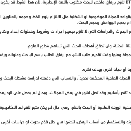
إن خدمة نشر الأبحاث والأوراق العلمية في أكاديمية BTS تلتزم بإرفاق ملخص للبحث مكتوب باللغة الإنجليزية، لأن هذا الشرط قد يك
ة.
اعد المجلة الموضوعية او الشكلية مثل الالتزام بنوع الخط وحجمه بالعناوين ال
تزام بحجم الهوامش وحجم البحث.
شر البحوث والدراسات التي لا تلتزم بجميع اجراءات وشروط وخطوات إعداد وكتابة
ئلة البحثية، وان تحقق أهداف البحث التي تساهم بتطور العلوم.
المجلة ومنها وقت تقديم طلب النشر، مع إرفاق الطلب باسم الباحث وعنوانه ورقم
ة أو مجلة اخرى بهدف نشره.
لمجلة العلمية المحكمة تحديداً، والاسباب التي دفعته لدراسة مشكلة البحث وأ
قد تقدر بأسابيع وقد تصل لشهر في بعض المجلات، وبحال لم يحصل على الرد يمك
قية الورقة العلمية أو البحث بالنشر، وفي حال لم يكن متبع للقواعد الاكاديمية
ه والاستفسار من أسباب الرفض، لتجنبها في حال قدّم بحوث او دراسات أخرى