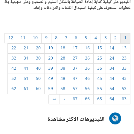
الفيديو على كيفية كتابة إعادة الصياغة بالشكل السليم والصحيح وعلى منهجية بـ5
خطوات. سنتعرف على كيفية استبدال الكلمات والمرادفات وإعاد.
12
11
10
9
8
7
6
5
4
3
2
1
22
21
20
19
18
17
16
15
14
13
32
31
30
29
28
27
26
25
24
23
42
41
40
39
38
37
36
35
34
33
52
51
50
49
48
47
46
45
44
43
62
61
60
59
58
57
56
55
54
53
»»
»
67
66
65
64
63
الفيديوهات الاكثر مشاهدة