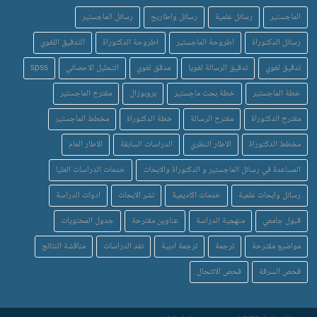
الماجستير
رسائل علمية
رسائل واطاريح
رسائل الماجستير
رسائل الدكتوراة
اطروحة الماجستير
اطروحة الدكتوراة
التدقيق اللغوي
تدقيق لغوي
تدقيق الرسالة لغويا
مدقق لغوي
التحليل الاحصائي
spss
خطة الماجستير
خطة بحث ماجستير
بروبوزال
مقترح الماجستير
مقترح الدكتوراة
مقترح الرسالة
خطة الدكتوراة
مخطط الماجستير
مخطط الدكتوراة
الاطار النظري
الدراسات السابقة
الاطار العام
المساعدة في رسائل الماجستير و الدكتوراة والابحاث
خدمات الدراسات العليا
رسائل وابحاث علمية
خدمات اكاديمية
نشر الابحاث
ادوات الدراسة
قبول جامعي
منهجية الدراسة
عناوين مقترحة
جدول المحتويات
مواضيع مقترحة
ترجمة
ترجمة ادبية
نقد الدراسات
مناقشة النتائج
فحص السرقة
فحص الانتحال