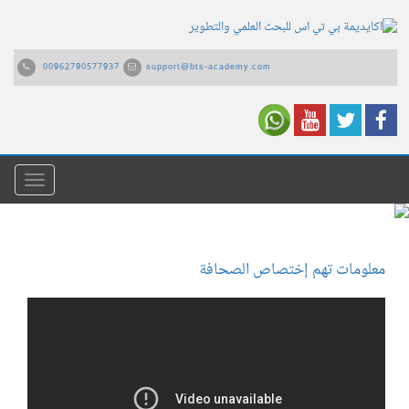
00962790577937
support@bts-academy.com
القائمة
معلومات تهم إختصاص الصحافة