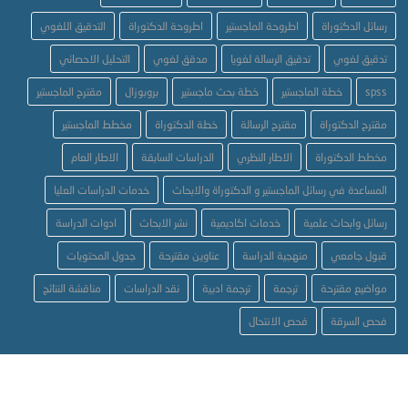
رسائل الدكتوراة
اطروحة الماجستير
اطروحة الدكتوراة
التدقيق اللغوي
تدقيق لغوي
تدقيق الرسالة لغويا
مدقق لغوي
التحليل الاحصائي
spss
خطة الماجستير
خطة بحث ماجستير
بروبوزال
مقترح الماجستير
مقترح الدكتوراة
مقترح الرسالة
خطة الدكتوراة
مخطط الماجستير
مخطط الدكتوراة
الاطار النظري
الدراسات السابقة
الاطار العام
المساعدة في رسائل الماجستير و الدكتوراة والابحاث
خدمات الدراسات العليا
رسائل وابحاث علمية
خدمات اكاديمية
نشر الابحاث
ادوات الدراسة
قبول جامعي
منهجية الدراسة
عناوين مقترحة
جدول المحتويات
مواضيع مقترحة
ترجمة
ترجمة ادبية
نقد الدراسات
مناقشة النتائج
فحص السرقة
فحص الانتحال
All rights reserved BTS © 2017