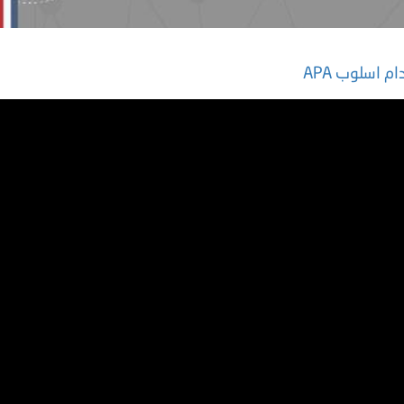
م اسلوب APA