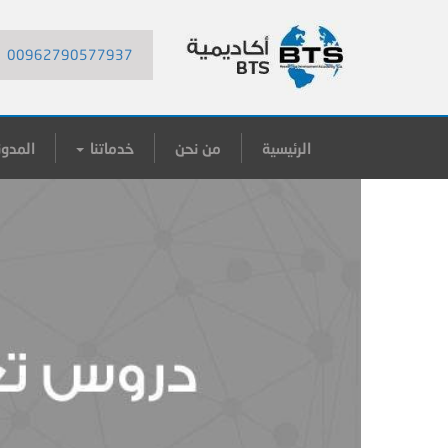
00962790577937
الرئيسية
من نحن
خدماتنا
المدون