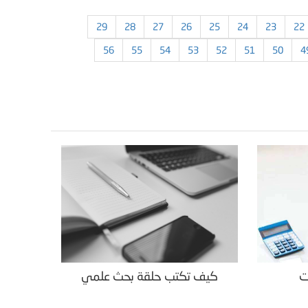
29
28
27
26
25
24
23
22
56
55
54
53
52
51
50
4
ت
كيف تكتب حلقة بحث علمي