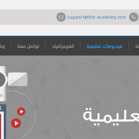
support@bts-academy.com
ة
فيديوهات تعليمية
انفوجرافيك
تواصل معنا
وظ