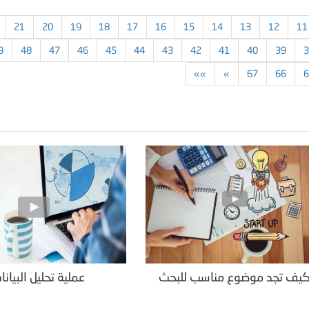
21
20
19
18
17
16
15
14
13
12
11
9
48
47
46
45
44
43
42
41
40
39
3
»»
»
67
66
6
يف تجد موضوع مناسب للبحث
عملية تحليل البيانا