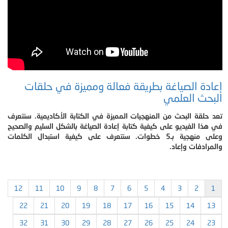
إعادة الصياغة بطريقة فعالة ومميزة في حلقات
البحث العلمي
تعد حلقة البحث من المنهجيات المميزة في الكتابة الأكاديمية. سنتعرف
في هذا الفيديو على كيفية كتابة إعادة الصياغة بالشكل السليم والصحيح
وعلى منهجية بـ5 خطوات. سنتعرف على كيفية استبدال الكلمات
والمرادفات وإعاد.
12
11
10
9
8
7
6
5
4
3
2
1
22
21
20
19
18
17
16
15
14
13
32
31
30
29
28
27
26
25
24
23