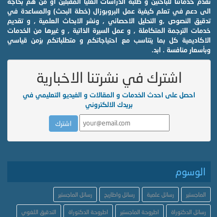
نقدم خدماتنا للباحثين و طلبة الدراسات العليا المقبلين او من هم بحاجة
الى دعم في تعلم كيفية عمل البروبوزال (خطة البحث) والمساعدة في
تدقيق النصوص ,و التحليل الاحصائي , ونشر الابحاث العلمية , و تقديم
خدمات الترجمة المتكاملة , و عمل السيرة الذاتية , و غيرها من الخدمات
الاكاديمية كل بما يتناسب مع احتياجاتكم و متطلباتكم بزمن قياسي
وبأسعار منافسة . ابد.
اشترك في نشرتنا الاخبارية
احصل على احدث الخدمات و المقالات و الفيديو التعليمي في
بريدك الالكتروني
الوسوم
الماجستير
رسائل علمية
رسائل واطاريح
رسائل الماجستير
رسائل الدكتوراة
اطروحة الماجستير
اطروحة الدكتوراة
التدقيق اللغوي