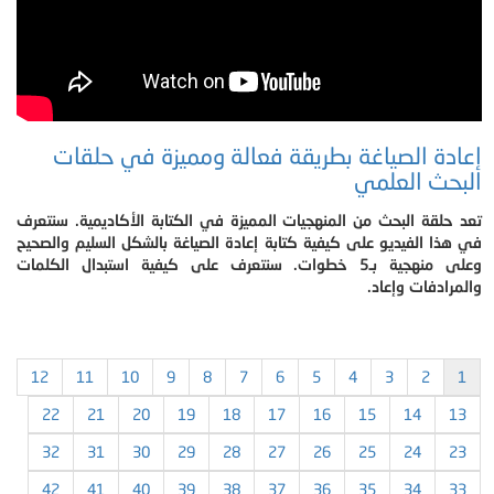
إعادة الصياغة بطريقة فعالة ومميزة في حلقات
البحث العلمي
تعد حلقة البحث من المنهجيات المميزة في الكتابة الأكاديمية. سنتعرف
في هذا الفيديو على كيفية كتابة إعادة الصياغة بالشكل السليم والصحيح
وعلى منهجية بـ5 خطوات. سنتعرف على كيفية استبدال الكلمات
والمرادفات وإعاد.
12
11
10
9
8
7
6
5
4
3
2
1
22
21
20
19
18
17
16
15
14
13
32
31
30
29
28
27
26
25
24
23
42
41
40
39
38
37
36
35
34
33