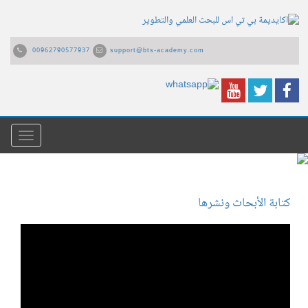
00962790577937
support@bts-academy.com
القائمة
كتابة الأبحاث ونشرها