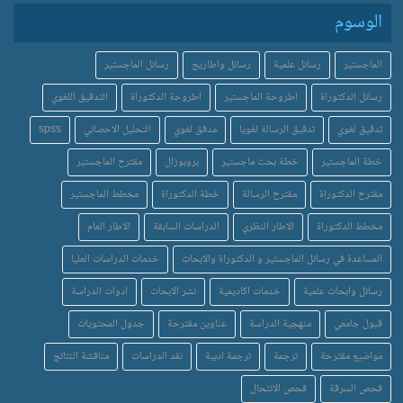
الوسوم
الماجستير
رسائل علمية
رسائل واطاريح
رسائل الماجستير
رسائل الدكتوراة
اطروحة الماجستير
اطروحة الدكتوراة
التدقيق اللغوي
تدقيق لغوي
تدقيق الرسالة لغويا
مدقق لغوي
التحليل الاحصائي
spss
خطة الماجستير
خطة بحث ماجستير
بروبوزال
مقترح الماجستير
مقترح الدكتوراة
مقترح الرسالة
خطة الدكتوراة
مخطط الماجستير
مخطط الدكتوراة
الاطار النظري
الدراسات السابقة
الاطار العام
المساعدة في رسائل الماجستير و الدكتوراة والابحاث
خدمات الدراسات العليا
رسائل وابحاث علمية
خدمات اكاديمية
نشر الابحاث
ادوات الدراسة
قبول جامعي
منهجية الدراسة
عناوين مقترحة
جدول المحتويات
مواضيع مقترحة
ترجمة
ترجمة ادبية
نقد الدراسات
مناقشة النتائج
فحص السرقة
فحص الانتحال