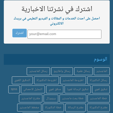
اشترك في نشرتنا الاخبارية
احصل على احدث الخدمات و المقالات و الفيديو التعليمي في بريدك
الالكتروني
الوسوم
الماجستير
رسائل علمية
رسائل واطاريح
رسائل الماجستير
رسائل الدكتوراة
اطروحة الماجستير
اطروحة الدكتوراة
التدقيق اللغوي
تدقيق لغوي
تدقيق الرسالة لغويا
مدقق لغوي
التحليل الاحصائي
spss
خطة الماجستير
خطة بحث ماجستير
بروبوزال
مقترح الماجستير
مقترح الدكتوراة
مقترح الرسالة
خطة الدكتوراة
مخطط الماجستير