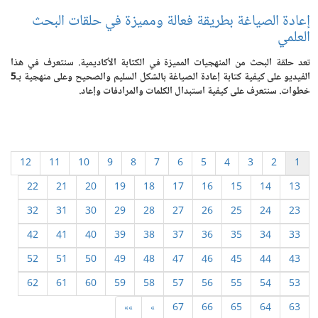
إعادة الصياغة بطريقة فعالة ومميزة في حلقات البحث
العلمي
تعد حلقة البحث من المنهجيات المميزة في الكتابة الأكاديمية. سنتعرف في هذا
الفيديو على كيفية كتابة إعادة الصياغة بالشكل السليم والصحيح وعلى منهجية بـ5
خطوات. سنتعرف على كيفية استبدال الكلمات والمرادفات وإعاد.
12
11
10
9
8
7
6
5
4
3
2
1
22
21
20
19
18
17
16
15
14
13
32
31
30
29
28
27
26
25
24
23
42
41
40
39
38
37
36
35
34
33
52
51
50
49
48
47
46
45
44
43
62
61
60
59
58
57
56
55
54
53
»»
»
67
66
65
64
63