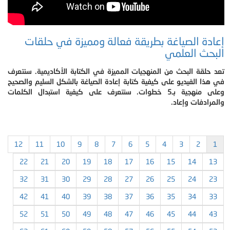
إعادة الصياغة بطريقة فعالة ومميزة في حلقات
البحث العلمي
تعد حلقة البحث من المنهجيات المميزة في الكتابة الأكاديمية. سنتعرف
في هذا الفيديو على كيفية كتابة إعادة الصياغة بالشكل السليم والصحيح
وعلى منهجية بـ5 خطوات. سنتعرف على كيفية استبدال الكلمات
والمرادفات وإعاد.
12
11
10
9
8
7
6
5
4
3
2
1
22
21
20
19
18
17
16
15
14
13
32
31
30
29
28
27
26
25
24
23
42
41
40
39
38
37
36
35
34
33
52
51
50
49
48
47
46
45
44
43