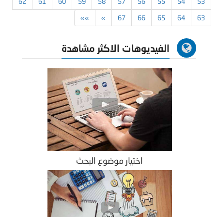
62
61
60
59
58
57
56
55
54
53
»»
»
67
66
65
64
63
الفيديوهات الاكثر مشاهدة
اختيار موضوع البحث