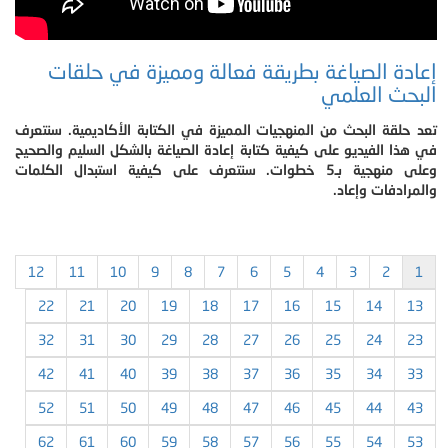
إعادة الصياغة بطريقة فعالة ومميزة في حلقات
البحث العلمي
تعد حلقة البحث من المنهجيات المميزة في الكتابة الأكاديمية. سنتعرف
في هذا الفيديو على كيفية كتابة إعادة الصياغة بالشكل السليم والصحيح
وعلى منهجية بـ5 خطوات. سنتعرف على كيفية استبدال الكلمات
والمرادفات وإعاد.
12
11
10
9
8
7
6
5
4
3
2
1
22
21
20
19
18
17
16
15
14
13
32
31
30
29
28
27
26
25
24
23
42
41
40
39
38
37
36
35
34
33
52
51
50
49
48
47
46
45
44
43
62
61
60
59
58
57
56
55
54
53