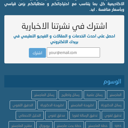
الاكاديمية كل بما يتناسب مع احتياجاتكم و متطلباتكم بزمن قياسي
وبأسعار منافسة . ابد.
اشترك في نشرتنا الاخبارية
احصل على احدث الخدمات و المقالات و الفيديو التعليمي في
بريدك الالكتروني
الوسوم
الماجستير
رسائل علمية
رسائل واطاريح
رسائل الماجستير
رسائل الدكتوراة
اطروحة الماجستير
اطروحة الدكتوراة
التدقيق اللغوي
تدقيق لغوي
تدقيق الرسالة لغويا
مدقق لغوي
التحليل الاحصائي
spss
خطة الماجستير
خطة بحث ماجستير
بروبوزال
مقترح الماجستير