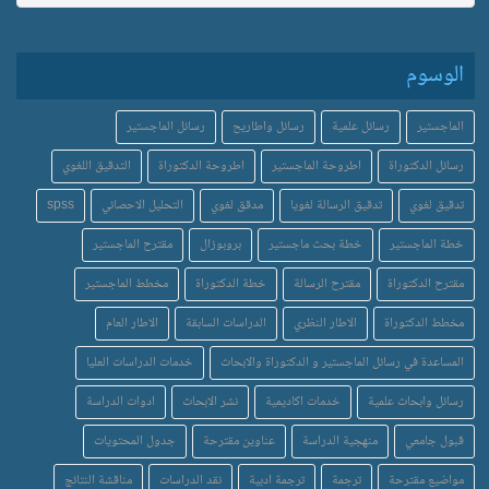
الوسوم
الماجستير
رسائل علمية
رسائل واطاريح
رسائل الماجستير
رسائل الدكتوراة
اطروحة الماجستير
اطروحة الدكتوراة
التدقيق اللغوي
تدقيق لغوي
تدقيق الرسالة لغويا
مدقق لغوي
التحليل الاحصائي
spss
خطة الماجستير
خطة بحث ماجستير
بروبوزال
مقترح الماجستير
مقترح الدكتوراة
مقترح الرسالة
خطة الدكتوراة
مخطط الماجستير
مخطط الدكتوراة
الاطار النظري
الدراسات السابقة
الاطار العام
المساعدة في رسائل الماجستير و الدكتوراة والابحاث
خدمات الدراسات العليا
رسائل وابحاث علمية
خدمات اكاديمية
نشر الابحاث
ادوات الدراسة
قبول جامعي
منهجية الدراسة
عناوين مقترحة
جدول المحتويات
مواضيع مقترحة
ترجمة
ترجمة ادبية
نقد الدراسات
مناقشة النتائج