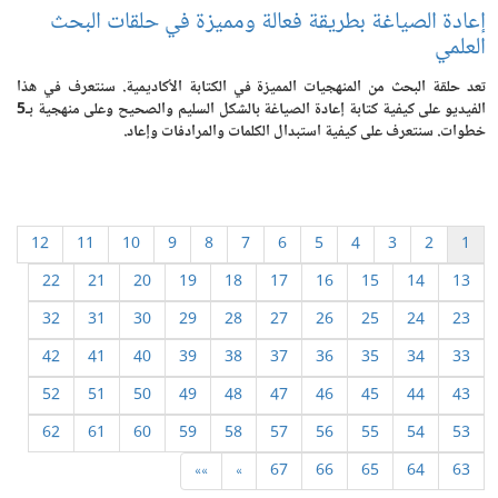
إعادة الصياغة بطريقة فعالة ومميزة في حلقات البحث
العلمي
تعد حلقة البحث من المنهجيات المميزة في الكتابة الأكاديمية. سنتعرف في هذا
الفيديو على كيفية كتابة إعادة الصياغة بالشكل السليم والصحيح وعلى منهجية بـ5
خطوات. سنتعرف على كيفية استبدال الكلمات والمرادفات وإعاد.
12
11
10
9
8
7
6
5
4
3
2
1
22
21
20
19
18
17
16
15
14
13
32
31
30
29
28
27
26
25
24
23
42
41
40
39
38
37
36
35
34
33
52
51
50
49
48
47
46
45
44
43
62
61
60
59
58
57
56
55
54
53
»»
»
67
66
65
64
63