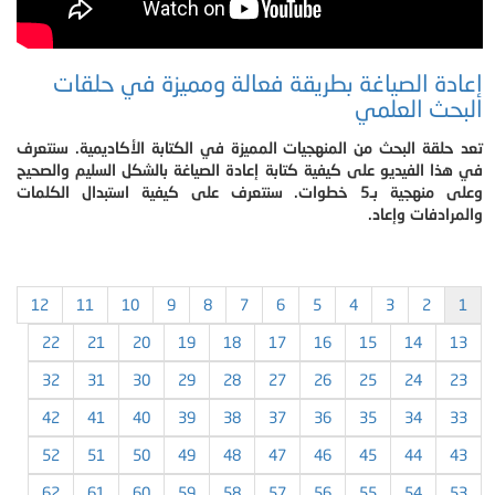
إعادة الصياغة بطريقة فعالة ومميزة في حلقات
البحث العلمي
تعد حلقة البحث من المنهجيات المميزة في الكتابة الأكاديمية. سنتعرف
في هذا الفيديو على كيفية كتابة إعادة الصياغة بالشكل السليم والصحيح
وعلى منهجية بـ5 خطوات. سنتعرف على كيفية استبدال الكلمات
والمرادفات وإعاد.
12
11
10
9
8
7
6
5
4
3
2
1
22
21
20
19
18
17
16
15
14
13
32
31
30
29
28
27
26
25
24
23
42
41
40
39
38
37
36
35
34
33
52
51
50
49
48
47
46
45
44
43
62
61
60
59
58
57
56
55
54
53