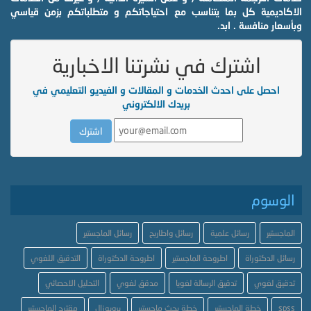
الاكاديمية كل بما يتناسب مع احتياجاتكم و متطلباتكم بزمن قياسي
وبأسعار منافسة . ابد.
اشترك في نشرتنا الاخبارية
احصل على احدث الخدمات و المقالات و الفيديو التعليمي في
بريدك الالكتروني
الوسوم
الماجستير
رسائل علمية
رسائل واطاريح
رسائل الماجستير
رسائل الدكتوراة
اطروحة الماجستير
اطروحة الدكتوراة
التدقيق اللغوي
تدقيق لغوي
تدقيق الرسالة لغويا
مدقق لغوي
التحليل الاحصائي
spss
خطة الماجستير
خطة بحث ماجستير
بروبوزال
مقترح الماجستير