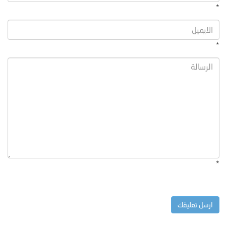
*
*
*