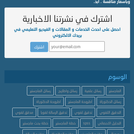
وبأسعار منافسة . ابد.
اشترك في نشرتنا الاخبارية
احصل على احدث الخدمات و المقالات و الفيديو التعليمي في
بريدك الالكتروني
الوسوم
الماجستير
رسائل علمية
رسائل واطاريح
رسائل الماجستير
رسائل الدكتوراة
اطروحة الماجستير
اطروحة الدكتوراة
التدقيق اللغوي
تدقيق لغوي
تدقيق الرسالة لغويا
مدقق لغوي
التحليل الاحصائي
spss
خطة الماجستير
خطة بحث ماجستير
بروبوزال
مقترح الماجستير
مقترح الدكتوراة
مقترح الرسالة