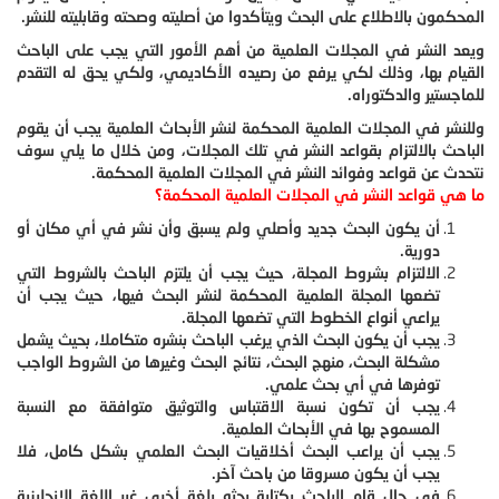
المحكمون بالاطلاع على البحث ويتأكدوا من أصليته وصحته وقابليته للنشر.
ويعد النشر في المجلات العلمية من أهم الأمور التي يجب على الباحث
القيام بها، وذلك لكي يرفع من رصيده الأكاديمي، ولكي يحق له التقدم
للماجستير والدكتوراه.
وللنشر في المجلات العلمية المحكمة لنشر الأبحاث العلمية يجب أن يقوم
الباحث بالالتزام بقواعد النشر في تلك المجلات، ومن خلال ما يلي سوف
نتحدث عن قواعد وفوائد النشر في المجلات العلمية المحكمة.
ما هي قواعد النشر في المجلات العلمية المحكمة؟
أن يكون البحث جديد وأصلي ولم يسبق وأن نشر في أي مكان أو
دورية.
الالتزام بشروط المجلة، حيث يجب أن يلتزم الباحث بالشروط التي
تضعها المجلة العلمية المحكمة لنشر البحث فيها، حيث يجب أن
يراعي أنواع الخطوط التي تضعها المجلة.
يجب أن يكون البحث الذي يرغب الباحث بنشره متكاملا، بحيث يشمل
مشكلة البحث، منهج البحث، نتائج البحث وغيرها من الشروط الواجب
توفرها في أي بحث علمي.
يجب أن تكون نسبة الاقتباس والتوثيق متوافقة مع النسبة
المسموح بها في الأبحاث العلمية.
يجب أن يراعب البحث أخلاقيات البحث العلمي بشكل كامل، فلا
يجب أن يكون مسروقا من باحث آخر.
في حال قام الباحث بكتابة بحثه بلغة أخرى غير اللغة الإنجليزية