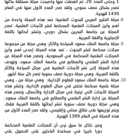
1 وحتى العدد 20، ثم انفصلت عنها وأصبحت مجلة مستقلة بذاتها
تصدر بشكل نصف سنوي، ولقد صدر العدد الأول منها في العام
1430 للهجرة.
مجلة الخليج العربي للبحوث العلمية: تعد هذه المجلة واحدة من
أهم وأبرز المجلات العلمية المحكمة لنشر الأبحاث العلمية، تصدر
المجلة عن جامعة البحرين بشكل دوري، وتنشر أبحاثها باللغة
الإنجليزية واللغة العربية.
مجلة جامعة الملك سعود للسياحة والآثار: وهي مجلة من مجموعة
مجلات محكمة لنشر البحوث ، تعد هذه المجلة إحدى أهم وأبرز
المجلات العلمية المحكمة في السعودية، وتصدر هذه المجلة عن
إدارة النشر العلمي والمطابع في جامعة الملك سعود، وتهدف
هذه المجلة إلى نشر الأبحاث العلمية في مجال السياحة والآثار
باللغة العربية، وهي مجلة دورية نصف سنوية تصدر كل ستة أشهر.
مجلة جامعة الملك سعود للعلوم الإدارية: وهي مجلة من ، وهي
مجلة علمية محكمة تختص في مجال العلوم الإدارية، وتنشر هذه
المجلة الأبحاث التي ترتبط في مجال الإدارة والأعمال، وتصدر هذه
المجلة عن إدارة النشر العلمي والمطابع في جامعة الملك سعود،
وهي مجلة دورية نصف سنوية تنشر أبحاثها باللغة العربية فقط،
ويتم توزيعها على نطاق محلي وإقليمي، ولقد صدر العدد الأول من
هذه المجلة في العام 1389 للهجرة.
ومن خلال ما سبق نرى أن للمجلات العلمية المحكمة
دورا كبيرا في مساعدة الباحثين على الحصول على