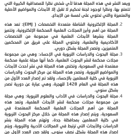
ويعد النشر في هذه المجلة هدفا لأي شخص نظرا للمصداقية الكبيرة التي
تتمتع بها، ونظرا لوجود لجنة تحكيم لا تقبل إلا الأبحاث والمواضيع الأصلية
والمتميزة والتي تحتوي على لمسة من الإبداع.
المجلة الإلكترونية الشاملة متعددة التخصصات (
EIMJ
):
تعد هذه
المجلة من أهم وأبرز المجلات العلمية المحكمة الإلكترونية، وتتميز
المجلة بنشرها الأبحاث العلمية في مجموعة من التخصصات
الأكاديمية والعلمية، وتحتوي المجلة على فريق من المحكمين
المتميزين، وتصدر المجلة بشكل دوري.
مجلة البحوث والدراسات التربوية في الإحساء: وهي من مجموعة
مجلات محكمة لنشر البحوث العلمية، كما أنها مجلة علمية محكمة
معتمدة في السعودية، وتختص هذه المجلة في نشر أحدث الأبحاث
والمواضيع التربوية، وتصدر هذه المجلة عن مركز البحوث والدراسات
التربوية في كلية المعلمين بالإحساء، ولقد تم إصدار العدد الأول من
هذه المجلة في العام 1428 للهجرة، وهي عبارة عن دورية تصدر
بشكل سنوي.
مجلة البحوث والدراسات في الآداب والعلوم التربوية: وهي مجلة
من مجموعة مجلات محكمة لنشر الأبحاث العلمية، وتعد هذه
المجلة من أهم المجلات العلمية المحكمة المعتمدة في
السعودية، ويتم إصدار هذه المجلة من خلال مركز البحوث التربوية
في كلية المعلمين بمحافظة جدة، وتهتم هذه المجلة بنشر
الدراسات والأبحاث التي ترتبط في المجالات الأدبية والتربوية، ويتم
إصدار هذه المجلة بشكل نصف سنوي، ولقد صدر العدد الأول من