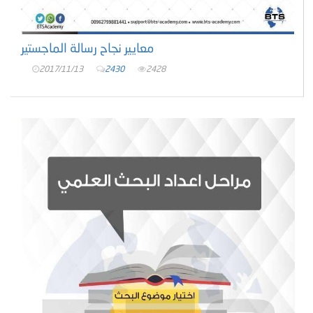
معايير نجاح رسالة الماجستير
2017/11/13
2430
2428