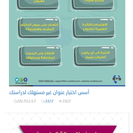
أسس اختيار عنوان غير مستهلك لدراستك
2017/11/13
3323
3322