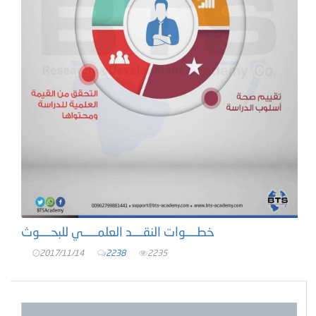
خطــــوات النقــــد العلمـــــي للبحــــوث
2017/11/14
2238
2235