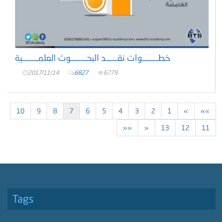
خطــــــــوات نقــــــد البحــــــــوث العلمــــــــية
2017/11/14
6827
6779
10
9
8
7
6
5
4
3
2
1
«
««
»»
»
13
12
11
Tags