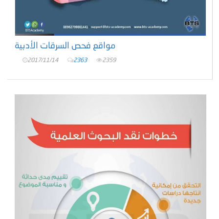
مواقع فحص السرقات الأدبية
2017/11/14
2363
2359