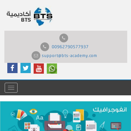
00962790577937
support@bts-academy.com
Menu