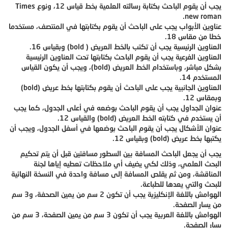
يجب أن يقوم الباحث بكتابة رسالته العلمية بخط قياس 12، ونوع Times
new roman.
عناوين الأبواب يجب على الباحث أن يقوم بكتابتها في المنتصف، مستخدما
خطا من مقاس 18.
العناوين الرئيسية يجب أن تكتب بالخط العريض ( bold) وبقياس 16.
العناوين الفرعية يجب أن يقوم الباحث بكتابتها تحت العناوين الرئيسية
بشكل مباشر، وباستخدام الخط العريض (bold)، ويجب أن يكون القياس
المستخدم 14.
العناوين الجانبية يجب على الباحث أن يقوم بكتابتها بخط عريض (bold)
وبمقاس 12.
عنوان الجداول يجب أن يقوم الباحث بوضعه في أعلى الجدول، كما يجب
أن يستخدم في كتابته الخط العريض (bold) والقياس 12.
عنوان الأشكال يجب أن يقوم الباحث بوضعها في أسفل الجدول، ويجب أن
يكتبها بخط عريض (bold) وبقياس 12.
يجب أن يجعل الباحث المسافة بين السطور مسافتين قبل أن يتم تحكيم
البحث العلمي، وذلك لكي يضيف أي ملاحظات تعطيه إياها لجنة
المناقشة، ومن ثم يقلص المسافة إلى مسافة واحدة في النسخة النهائية
للبحث والتي يعدها للطباعة.
الهوامش باللغة الإنكليزية يجب أن تكون 2 سم من يمين الصحفة، و3 سم
من يسار الصفحة.
الهوامش باللغة العربية يجب أن تكون 3 سم من يمين الصفحة، 3 سم من
يسار الصفحة.