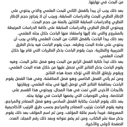
من البحث في نهايتها.
بعد ذلك يجب أن يبدأ بالفصل الثاني للبحث العلمي والذي يحتوي على
الإطار النظري للبحث والدراسات السابقة، ويجب أن لا يتجاوز حجم الإطار
النظري والدراسات السابقة الثلاثين بالمئة من حجم البحث.
ويحتوي الإطار النظري والدراسات السابقة على كافة الدراسات المرتبطة
بالمشروع والتي عاد إليها واستفاد منها الباحث خلال بحثه العلمي.
بعد ذلك يبدأ الباحث بالفصل الثالث من البحث العلمي والذي يجب أن
يحتوي على مادة البحث وطرقه، حيث يقوم الباحث فيه بذكر الطرق
التجريبية والنظرية، حيث يقوم الباحث بذكر النظريات التي قام بها خلال
البحث العلمي.
بعد ذلك تبدأ كتابة الفصل الرابع من البحث وهو فصل نتائج البحث، وفيه
يقوم الباحث بذكر النتائج التي تحصل عليها من خلال هذه البحث العلمي،
ويقوم بإرفاق الأدلة التي تؤكد صحة هذه النتائج.
ومن ثم يأتي الفصل الخامس وهو فصل المناقشة، وفي هذا الفصل يقوم
الباحث بمناقشة النتائج التي توصل إليها في بحثه العلمي، ويقارنها
بالأبحاث الأخرى التي تمت في هذا المجال، ويحتوي هذا القسم على
الخلاصة، وعلى التوصيات التي يضعها الباحث في نهاية بحثه.
بعد ذلك يقوم الباحث بكتابة الفصل السادس وهو فصل المصادر والمراجع،
وفيه يقوم الباحث بترتيب المصادر والمراجع بحسب طرق الترتيب الأكاديمية
المعروفة، فيبدأ باسم عائلة المؤلف، ومن ثم اسم المؤلف بعد ذلك يقوم
بذكر سنة نشر الكتاب، ومن ثم يضع عنوانه وبعد ذلك رقم المجلد، العدد،
الصفحة لأولى والأخيرة.