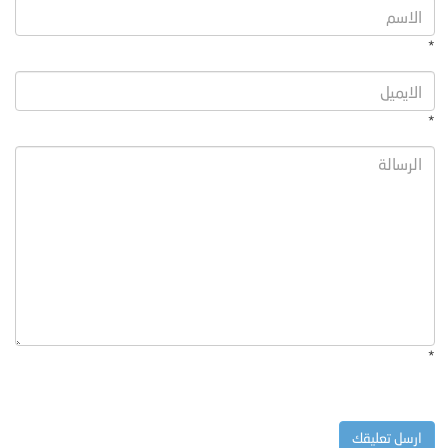
*
*
*