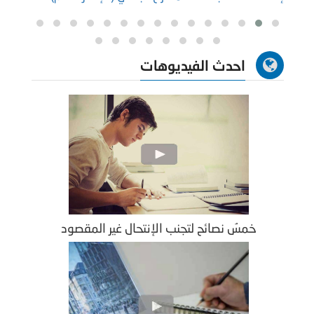
احدث الفيديوهات
خمسُ نصائح لتجنب الإنتحال غير المقصود