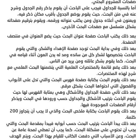
صفحات المشروع البحثي.
أما بالنسبة للجداول فيجب على الباحث أن يقوم بذكر رقم الجدول وشرح
عنه في متن البحث، حيث يقوم بوضع الجدول بأقرب مكان ذكر فيه،
ويعنون في أعلاه جدول ومن يكتب عنوانه ورقمه، ويقوم بترقيم صفحاته
بشكل متسلسل مع صفحات البحث الأخرى.
بعد ذلك يكتب الباحث صفحة عنوان البحث حيث يضع العنوان في منتصف
الصفحة.
بعد ذلك وفي بداية البحث توجد صفحة الإهداء والشكر، والتي يقوم
الباحث بتخصيصها لشكر كل من سانده ومد له يدن العون أثناء قيامه في
البحث، كما يقوم بشكر عائلته ومن يريد من الناس.
بعد ذلك يضع قائمة بالمختصرات العلمية التي يتضمنها البحث العلمي مع
شرح لهذه المختصرات.
بعد ذلك يقوم البحث بكتابة صفحة فهرس البحث والتي تدل على الأبواب
والفصول التي احتواها البحث بشكل مرقم.
بعد ذلك تأتي صفحة الجداول والأشكال وهي بمثابة الفهرس لها حيث
يقوم الباحث بترتيب الأشكال والجداول حسب ورودها في البحث ويذكر
أرقام الصفحات الموجودة فيها.
بعد ذلك يقوم الباحث بكتابة ملخص البحث والذي لا يجب أن يتجاوز 200
كلمة.
بعد ذلك يبدأ الباحث بترتيب البحث حسب أبوابه فيبدأ بمقدمة البحث والتي
يجب أن تحتوي على مشكلة البحث، كما يجب أن تعطي لمحة عامة عن
البحث، وعن الأسباب التي دفعت الكاتب للقيام بهذا البحث، ويتم الهدف