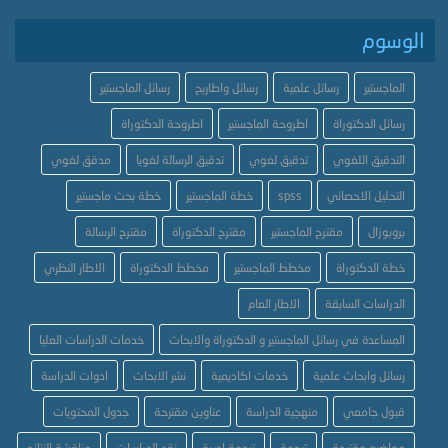
الوسوم
الماجستير
رسائل علمية
رسائل واطاريح
رسائل الماجستير
رسائل الدكتوراة
اطروحة الماجستير
اطروحة الدكتوراة
التدقيق اللغوي
تدقيق لغوي
تدقيق الرسالة لغويا
مدقق لغوي
التحليل الاحصائي
spss
خطة الماجستير
خطة بحث ماجستير
بروبوزال
مقترح الماجستير
مقترح الدكتوراة
مقترح الرسالة
خطة الدكتوراة
مخطط الماجستير
مخطط الدكتوراة
الاطار النظري
الدراسات السابقة
الاطار العام
المساعدة في رسائل الماجستير و الدكتوراة والابحاث
خدمات الدراسات العليا
رسائل وابحاث علمية
خدمات اكاديمية
نشر الابحاث
ادوات الدراسة
قبول جامعي
منهجية الدراسة
عناوين مقترحة
جدول المحتويات
مواضيع مقترحة
ترجمة
ترجمة ادبية
نقد الدراسات
مناقشة النتائج