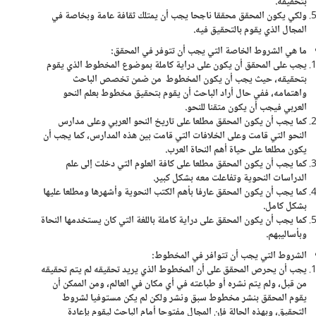
بتحقيقه.
ولكي يكون المحقق محققا ناجحا يجب أن يمتلك ثقافة عامة وبخاصة في
المجال الذي يقوم بالتحقيق فيه.
ما هي الشروط الخاصة التي يجب أن تتوفر في المحقق:
يجب على المحقق أن يكون على دراية كاملة بموضوع المخطوط الذي يقوم
بتحقيقه، حيث يجب أن يكون المخطوط من ضمن تخصص الباحث
واهتمامه، ففي حال أراد الباحث أن يقوم بتحقيق مخطوط بعلم النحو
العربي فيجب أن يكون متقنا للنحو.
كما يجب أن يكون المحقق مطلعا على تاريخ النحو العربي وعلى مدارس
النحو التي قامت وعلى الخلافات التي قامت بين هذه المدارس، كما يجب أن
يكون مطلعا على حياة أهم النحاة العرب.
كما يجب أن يكون المحقق مطلعا على كافة العلوم التي دخلت إلى علم
الدراسات النحوية وتفاعلت معه بشكل كبير.
كما يجب أن يكون المحقق عارفا بأهم الكتب النحوية وأشهرها ومطلعا عليها
بشكل كامل.
كما يجب أن يكون المحقق على دراية كاملة باللغة التي كان يستخدمها النحاة
وبأساليبهم.
الشروط التي يجب أن تتوافر في المخطوط:
يجب أن يحرص المحقق على أن المخطوط الذي يريد تحقيقه لم يتم تحقيقه
من قبل، ولم يتم نشره أو طباعته في أي مكان في العالم، ومن الممكن أن
يقوم المحقق بنشر مخطوط سبق ونشر ولكن لم يكن مستوفيا لشروط
التحقيق، وبهذه الحالة فإن المجال مفتوحا أمام الباحث ليقوم بإعادة