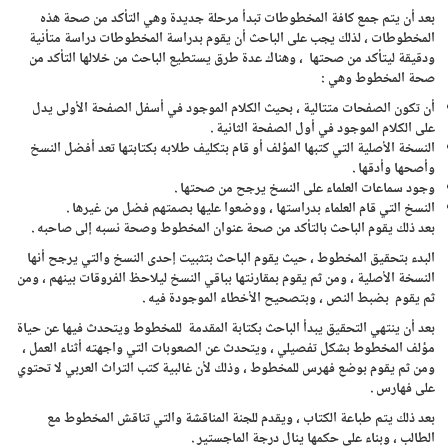
بعد أن يتم جمع كافة المخطوطات تبدأ مرحلة جديدة وهي التأكد من صحة هذه
المخطوطات ، لذلك يجب على الباحث أن يقوم بدراسة المخطوطات دراسة متأنية
ودقيقة ليتأكد من صحتها ، وهناك عدة طرق يستطيع الباحث من خلالها التأكد من
صحة المخطوط وهي :
أن تكون الصفحات متتالية ، بحيث الكلام الموجود في أسفل الصفحة الأولى يدل
على الكلام الموجود في أول الصفحة الثانية .
النسخة الأصلية التي كتبها المؤلف أو قام بتكليف طلابه بكتابتها تعد أفضل النسخ
وأصحها وأدقها .
وجود سماعات العلماء على النسخ يرجح من صحتها .
النسخ التي قام العلماء بدراستها ، ووضعوا عليها بصمتهم فضل من غيرها .
بعد ذلك يقوم الباحث بالتأكد من صحة عنوان المخطوط وصحة نسبه إلى صاحبه .
البدء بتحقيق المخطوط ، حيث يقوم الباحث بتثبيت إحدى النسخ والتي يرجح أنها
النسخة الأصلية ، ومن ثم يقوم بمقارنتها بباقي النسخ ليلاحظ الفروقات بينهم ، ومن
ثم يقوم بضبط النص ، وبتصحيح الأخطاء الموجودة فيه .
بعد أن ينتهي التحقيق يبدأ الباحث بكتابة المقدمة للمخطوط ويتحدث فيها عن حياة
مؤلف المخطوط بشكل تفصيلي ، ويتحدث عن الصعوبات التي واجهته أثناء العمل ،
ومن ثم يقوم بوضع فهرس للمخطوط ، وذلك لأن غالبية كتب التراث العربي لا تحتوي
على فهارس .
بعد ذلك يتم طباعة الكتاب ، ويقدم للجنة المناقشة والتي تناقش المخطوط مع
الطالب ، وبناء على حكمها ينال درجة الماجستير .