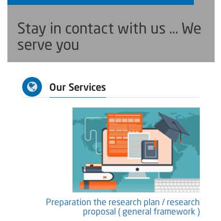
Stay in contact with us ... We
serve you
Our Services
earch
Preparation the research plan / research
ure )
proposal ( general framework )