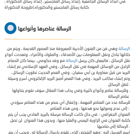
في اعداد الرسائل الجامعية ,إعداد رسائل الماجستير , إعداد رسائل الدكتوراه ,
كتابة رسائل الماجستير والدكتوراه,اطروحة الدكتوراة
الرسالة عناصرها وأنواعها
الرسالة
وهي فن من الفنون الأدبية المعروفة منذ العصور القديمة ، ويتم من
خلالها تبادل ونقل المعلومات بين الأصدقاء ، والملوك والأمراء ، وتعددت أنواع
نقل الرسائل ، فالبعض كان يرسل
الرسالة
مع وفد حكومي ، بينما كان الحمام
الزاجل من الوسائل المهمة في نقل الرسائل ، وفي العهد الإسلامي تم إنشاء
البريد من قبل معاوية بن أبي سفيان ، وفي العصر الحديث تطورت الرسائل ،
وتم إنشاء مكاتب البريد ، وفي هذا العصر أصبح البريد الإلكتروني أسرع وسيلة
لنقل الرسائل .
وللرسالة عناصر وأنواع كثيرة وفي رحاب هذا المقال سوف نقوم بتناولها .
عناصر الرسالة
للرسالة عدد من العناصر المهمة ، وإغفال أي عنصر من هذه العناصر سيؤدي
إلى عدم وصولها نحو هدفها ، ومن هذه العناصر :
العنوان الجغرافي : في حال كانت الرسالة مرسلة بالبريد العادي يجب أن يتم
كتابة العنوان في الزاوية اليمنى والعليا منها ، وبدون هذا العنوان لن تصل
الرسالة إلى صاحبها .
اسم المرسل إليه : وهو الشخص الذي تقوم بإرسال الرسالة له ، ويجب أن يتم