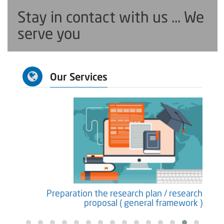
Stay in contact with us ... We
serve you
Our Services
earch
Preparation the research plan / research
ure )
proposal ( general framework )