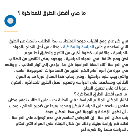
ما هي أفضل الطرق للمذاكرة ؟
في كل عام ومع اقتراب موعد الامتحانات يبدأ الطلاب بالبحث عن الطرق
التي تساعدهم على
الدراسة والمذاكرة
، وذلك من أجل النجاح بالمواد
الدراسية ، والاقتراب خطوة أخرى من التخرج وتحقيق أحلامهم.
لكن ومع كثافة في المواد الدراسية ، ووجود بعض التقصير من الطلاب
في الدراسة أثناء السنة الدراسية كل هذا يؤدي إلى توتر الطالب ، ووقعه
في حيرة من أمره أمام الكم الكبير من المحاضرات الموجودة أمامه ،
والتي يجب عليه دراستها ، وفي رحاب هذا المقال قررنا مد يد العون
للطالب ومساعدته على الدراسة وتقديم أفضل الطرق للمذاكرة ، لنكون
عونا له على تحقيق النجاح .
ما هي أفضل الطرق للمذاكرة ؟
اختيار المكان الملائم للدراسة : في البداية يجب على الطالب توفير مكان
هادئ يساعده على الدراسة بتركيز وهدوء بعيدا عن ضجيج العالم ، ويجب
أن تكون الإضاءة والتهوية في هذا المكان جيدة .
رتب مكان الدراسة : إن الفوضى تساهم في عدم تركيزك على الدراسة ،
لذلك قم بإراحة عينيك وذلك من خلال الإبقاء على المواد التي تحتاج
للدراسة فقط ولا شيء آخر .