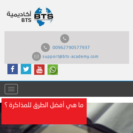
00962790577937
support@bts-academy.com
Menu
ما هي أفضل الطرق للمذاكرة ؟