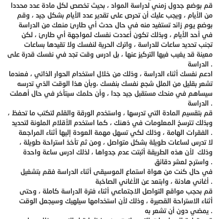
قم بوضع جدول زمني لدراسة المواد ، بحيث تخصص لكل مادة عدد محددا
من الأيام ، ويجب عليك أن تحرص على تقدير عدد الأيام بشكل جيد ، وقم
بوضع يوم زائد تستفيد منه في حال حدث أي طارئ منعك من الدراسة
في أحد الأيام ، وبذلك تكون أعددت نفسك لمواجهة أي طارئ ، لكن
تجنب تحديد ساعات للدراسة ، واترك الحرية لنفسك ولا تقيدها بساعات
معينة قد يغيب فيها التركيز عنها ، بل ادرس وقت تجد في نفسك قدرة على
الدراسة .
ادعم نفسك أثناء الدراسة ، وذلك من خلال استخدام الحوار الذاتي ، فعندما
تشعر بقليل من الملل شجع نفسك بنفسك ،وبأن هذا الوقت الذي تدرسه
سيساهم في منحك مستقبل جيد جدا ، وأن حلمك سيتأخر في حال أهملت
الدراسة .
قم بتقسيم المادة التي تدرسها ، واستخدم الورقة والقلم لتكتب ما تحفظ ،
وبذلك تترسخ المعلومات في ذهنك ، كما استخدم الأقلام الملونة لتحديد
الفقرات الهامة ، وذلك لكي تسهل مهمة العودة إليها أثناء المراجعة .
لا تدرس لساعات طويلة بشكل متواصل ، ومن ثم تأخذ استراحة طويلة ،
وذلك لأن هذه الطريقة أثبتت عدم جدواها ، لذلك ادرس ساعة واحدة
واسترح لعشر دقائق .
في حال كنت من هواة استماع الموسيقى أثناء الدراسة فقم بتشغيل
أغاني هادئة ، وابتعد عن الأغاني الصاخبة .
قم بحجب مواقع التواصل الاجتماعي أثناء فترة الدراسة كاملة ، وحتى
أثناء الاستراحة القصيرة ، وذلك لأن استخدامها سيلهيك وسيجعل الوقت
يمضي دون أن تشعر به .