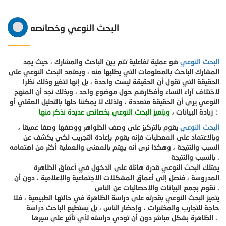
البحث النوعي وخصائصه
البحث النوعي
هو عملية تفاعلية تتم بين الباحث والمشارك ، حيث يمد
المشارك الباحث بالمعلومات التي يطلبها منه ، ويعتمد البحث النوعي على
الحقيقة التي تقول أن الحقيقة ليست واحدة ، بل إنها تتغير وذلك نظرا
لاختلاف آراء النساء
وأفكارهم حول موضوع واحد ، وبذلك نجد أن المنهج
النوعي يرى أن الحقيقة متعددة ، ولذلك لا يمكننا حلها بالتحليل العقلي أو
:
زيادة البيانات ،
ويتميز البحث النوعي بخصائص عديدة نذكر منها
البحث النوعي
يقوم بالتركيز على وصف الظواهر ووصفها وصفا عميقا ،
وبالاعتماد على المعطيات فإنه يقوم بإعادة التجريب لكي يكشف عن
السبب والنتيجة ، وهكذا نرى أنه يهتم بالمعنى والعملية أكثر من اهتمامه
بالسبب والنتيجة .
يمتلك البحث النوعي قدرة هائلة على الدخول في أعماق الظاهرة
المدروسة ، فنصل إلى أعماق المشكلات الاجتماعية والإعلامية ، دون أن
نقوم بجمع البيانات والإحصائيات عن الناس .
يتميز البحث النوعي بقدرته على دراسة الظاهرة في حالتها الطبيعية ، فلا
حاجة للتجارب والمختبرات ، وإحضار الناس ، بل يستطيع الباحث دراسة
الظاهرة بشكل مباشر دون أن تؤدي دراسته لأي تأثير على سيرها .