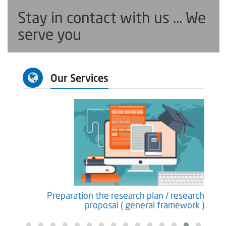
Stay in contact with us ... We
serve you
Our Services
earch
Preparation the research plan / research
ure )
proposal ( general framework )