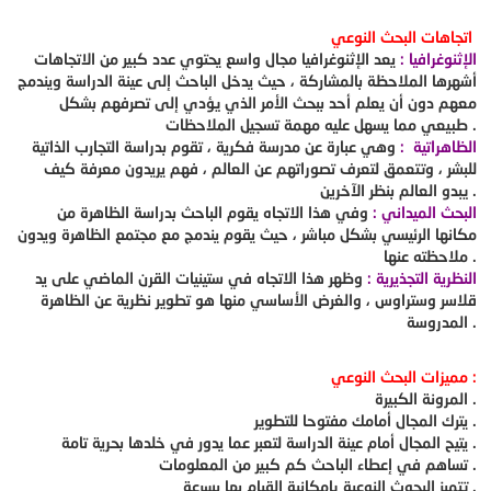
اتجاهات البحث النوعي
الإثنوغرافيا :
يعد الإثنوغرافيا مجال واسع يحتوي عدد كبير من الاتجاهات
أشهرها الملاحظة بالمشاركة ، حيث يدخل الباحث إلى عينة الدراسة ويندمج
معهم دون أن يعلم أحد ببحث الأمر الذي يؤدي إلى تصرفهم بشكل
طبيعي مما يسهل عليه مهمة تسجيل الملاحظات .
الظاهراتية :
وهي عبارة عن مدرسة فكرية ، تقوم بدراسة التجارب الذاتية
للبشر ، وتتعمق لتعرف تصوراتهم عن العالم ، فهم يريدون معرفة كيف
يبدو العالم بنظر الآخرين .
البحث الميداني :
وفي هذا الاتجاه يقوم الباحث بدراسة الظاهرة من
مكانها الرئيسي بشكل مباشر ، حيث يقوم يندمج مع مجتمع الظاهرة ويدون
ملاحظته عنها .
النظرية التجذيرية :
وظهر هذا الاتجاه في ستينيات القرن الماضي على يد
قلاسر وستراوس ، والغرض الأساسي منها هو تطوير نظرية عن الظاهرة
المدروسة .
مميزات البحث النوعي :
المرونة الكبيرة .
يترك المجال أمامك مفتوحا للتطوير .
يتيح المجال أمام عينة الدراسة لتعبر عما يدور في خلدها بحرية تامة .
تساهم في إعطاء الباحث كم كبير من المعلومات .
تتميز البحوث النوعية بإمكانية القيام بها بسرعة .