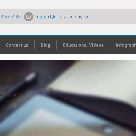
90577937
support@bts-academy.com
Contact us
Blog
Educational Videos
Infograph
المنهج الم