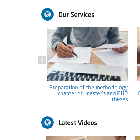
Our Services
tific Papers and
Preparation of the methodology
Researches
chapter of master's and PHD
theses
Latest Videos