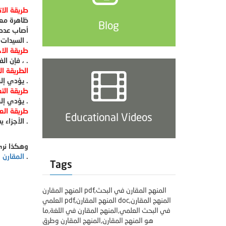
طريقة الات
ظاهرة معي
Blog
أصاب عددا
السيدات هو ارتدائهم لمعاطف رخيصة حملت مادة قاتلة ، قضت عليهم .
طريقة الا
، فإن الفرق بين هاتين المجموعتين تحدثه تلك الصفة .
الطريقة ا
يؤدي إلى حدوث الظاهرة ، ومن ثم يقوم باستخدام طريقة الاختلاف لإثبات أن هذه النظرية لا تحدث بدون هذا العامل .
طريقة التغ
يؤدي إلى تغيير في المسبب ، زيادة أو نقصان .
طريقة الع
Educational Videos
الأجزاء يستطيع استنتاج الأجزاء المجهولة .
وهكذا نرى
، وبينا أهمية استخدام هذه الطرق في العلوم الاجتماعية .
المقارن 
Tags
المنهج المقارن pdf,المنهج المقارن في البحث
العلمي pdf,المنهج المقارن doc,المنهج المقارن
في البحث العلمي,المنهج المقارن في اللغة,ما
هو المنهج المقارن,المنهج المقارن وطرق