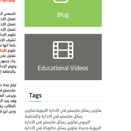
وللإدارة التربوية مجموعة من الأهداف التي تسعى لتحقيقها ومن أبرز هذه الأهداف:
Blog
السعي الحثيث والجدي من أجل تحقيق أهداف التربية بالدرجة الأولى، ومن ثم تحقيق أهداف التعليم.
تعمل الإدارة التربوية على تنسيق وتنظيم الأعمال الإدارية والفنية في المؤسسة التربوية وذلك من خلال تنسيق العمل بين العاملين ضمن إطار المؤسسة.
تعمل الإدارة التربوية على تعزيز روح الانتماء إلى المؤسسة بحيث تجعل الشخص يقدم أقصى جهد ممكن في سبيل تطوير العمل.
تعمل الإدارة التربوية على رفع الكفاءة الإنتاجية للعمال، وذلك من خلال توجيه استعمال الطاقة البشرية والمادية بشكل عقلاني وعملي.
تقوم الإدارة التربوية بمراعاة تنظيم وتنسيق الأنظمة الصادرة عن الإدارات التعليمية المسؤولة عن التربية والتعليم.
تشرف الإدارة التربوية على تنفيذ كافة المشاريع التي تقوم بها المؤسسة.
كما أنها تعمل على وضع الخطط اللازمة للنمو وتساهم في تطور المؤسسة نحو الأفضل.
ببناء شبكة من العلاقات الجيدة مع المجتمع المحيط بها، وذلك من أجل أن تساهم في إيجاد حلول إيجابية وفعالة للمشاكل.
تقوم
الإدا
تعمل على تنمية وتطوير القدرات الاجتماعية للعاملين وذلك من خلال توفير النشاطات المختلفة لهم.
بناء جسور من العلاقات الحسنة والجيدة بين أعضاء المؤسسة والمجتمع المحيط بها.
وتوفر الإد
Educational Videos
بالإضافة إلى ذلك فإنه من الممكن أن يعمل ضمن مجال الإرشاد والتوجيه في المدارس والجامعات، بالإضافة إلى إمكانية العمل في مجال التدريس.
تبلغ مدة د
ماجستير في الإدارة التربوية.
Tags
والحصول على شهادة الماجستير في هذا الاختصاص المميز والرائع.
ويرغب الع
وقد يجد الط
الطالب بشروط العنوان الجيد.
عناوين رسائل ماجستير في الادارة التربوية,عناوين
ومن أبرز شروط العنوان الجيد الوضوح، سهولة الحفظ، وأن يكون ملائما لموضوع الرسالة وعلى ارتباط كبير فيها.
رسائل ماجستير في الادارة والتخطيط
التربوي,عناوين رسائل ماجستير في الادارة
التربوية جديدة,عناوين رسائل دكتوراة في الادارة