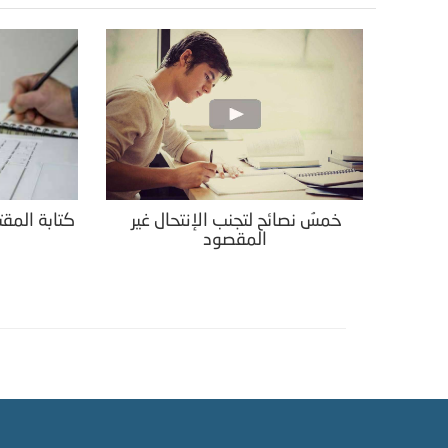
خمسُ نصائح لتجنب الإنتحال غير
كتابة المقت
المقصود