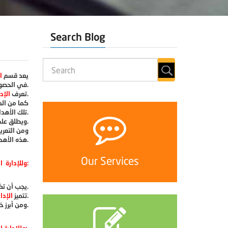
Search Blog
يعد قسم
ا
في الحصول على رسالة ماجستير في الأصول التربوية.
بأنها مجموعة من العمليات المتكاملة مع بعضها البعض، والتي تم بناؤها على أسس من التخطيط والتنظيم، والتوجيه والمراقبة.
تعرف
الإدا
كما من ال
تلك الأهداف وتحقيقها.
اسم الإدارة التعليمية أو المدرسية، وتعرف بأنها عميلة قيادة الناس وتوجيههم نحو تحقيق هدف معين.
ويطلق عل
ومن التعر
هذه الأهداف وذلك من خلال وضع البرامج والتنظيمات الهيكلية، وإيجاد الوظائف الإدارية، وإجراء التدريبات التي ستعمل للوصول إلى الأهداف التربوية.
Our Services
وللإدارة التربوية مجموعة من الخصائص ومن أبرز هذه الخصائص ما يلي:
يجب أن تكون الإدارة التربوية متناسبة مع سياسة البلاد والفلسفة الاجتماعية.
بالمرونة الكبيرة والسهولة، وذلك نظرا لبعدها عن القواعد الثابتة، وقدرتها على التكيف بحسب الظروف المحيطة بها.
تتميز
الإدار
ومن أبرز خصائص الإدارة التربوية فعاليتها العالية، وقدرتها على استخدام الإمكانات البشرية والمادية المميزة.