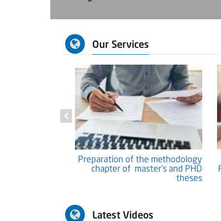
Our Services
tific Papers and
Preparation of the methodology
Researches
chapter of master's and PHD
theses
Latest Videos