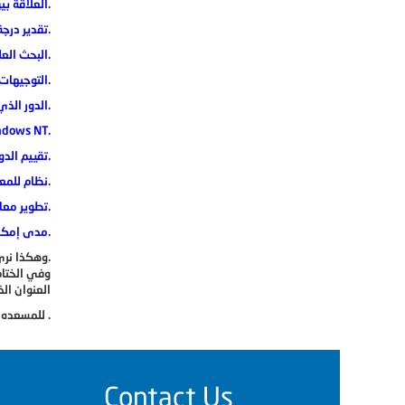
العلاقة بين أنماط السلوك القيادي وأنماط الاتصال لدى الإداريين في بعض جامعات تونس الحكومية.
تقدير درجة تطبيق معايير الاعتماد الأكاديمي لكليات التربية في سلطنة عمان كما يتصورها القادة الإداريون والأكاديميون.
البحث العلمي في جامعة الكويت، الواقع والمعيقات من وجهة نظر أعضاء الهيئة التدريسية.
التوجيهات التربوية في جامعة القديس يوسف في بيروت، والأثر الذي تلعبه في إعداد طلبة كلية الآداب والعلوم الإنسانية لأخلاقيات المهنة.
الدور الذي تلعبه الإدارة الجامعية الفلسطينية في الضفة الغربية في مواجهة صراع القيم الناتج عن الاحتلال الإسرائيلي لدى طلبتها.
دراسة وتصميم برنامج إدارة شؤون العاملين في جامعة حلب على مبدأ الزبو
تقييم الدور الذي تلعبه نظم المعلومات الإدارية في صنع القرارات الإدارية في جامعة المملكة العربية السعودية.
نظام للمعلومات مقترح بتطوير العملية الإدارية والتعليمية بكلية التربية في جامعة عين شمس في ضوء الاتجاهات العالمية المعاصرة.
تطوير معايير تميز المستوى الجامعي في مؤسسات التعليم العالي في الجمهورية العربية السورية.
مدى إمكانية تطبيق مفاهيم إدارة الجودة الشاملة في جامعة مؤتة من وجهة نظر الإداريين فيها.
من أهم الأقسام التي تتم دراستها في الجامعة، ويساهم بدور كبير في تطوير المجتمع، وتدفع عجلة التطور فيه نحو الأمام.
وهكذا نر
وفي الختام
العنوان ال
مباشرة .
للمسعده ف
Contact Us